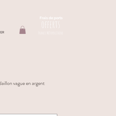
Frais de ports
offerts
TER
France Métrpolitaine
aillon vague en argent