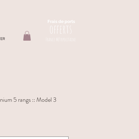
Frais de ports
offerts
TER
France Métrpolitaine
inium 5 rangs :: Model 3