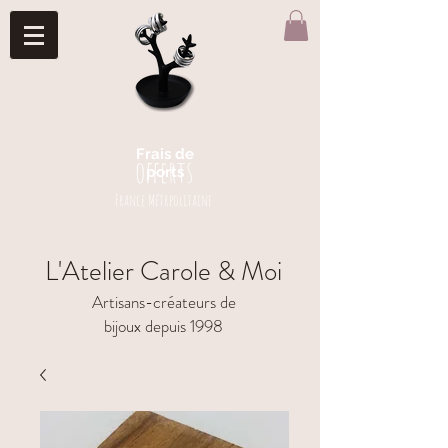
Frais de
offerts
ports
France Métrpolitaine
L'Atelier Carole & Moi
Artisans-créateurs de
bijoux depuis 1998